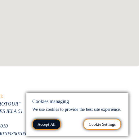
BANK
I:
A/S LUMINOR BANK
Cookies managing
VROTOUR"
LV41 RIKO 0002 0132
We use cookies to provide the best site experience.
S IELA 51-
4426 1
Accept All
Cookie Settings
1010
40103300105