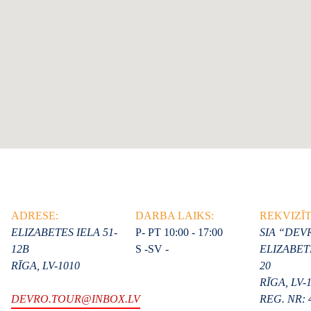
ADRESE:
DARBA LAIKS:
REKVIZĪT
ELIZABETES IELA 51-
P- PT 10:00 - 17:00
SIA “DE
12B
S -SV -
ELIZABETE
RĪGA, LV-1010
20
RĪGA, LV-
DEVRO.TOUR@INBOX.LV
REG. NR: 