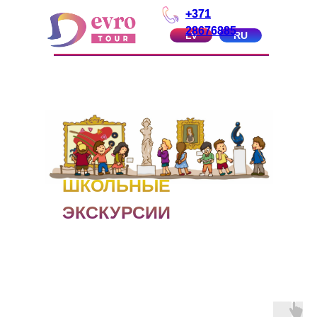
+371
28676885
LV
RU
ШКОЛЬНЫЕ
ЭКСКУРСИИ