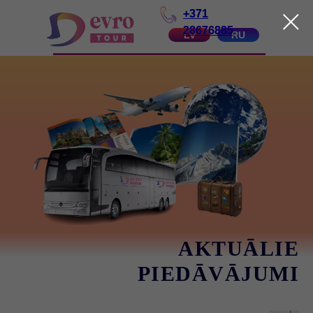
+371
28676885
LV
RU
AKTUĀLIE
PIEDĀVĀJUMI