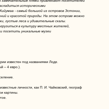
 и замечательные пляжи привлекают посетителей
насладиться историческими
ийумаа - самый большой из островов Эстонии,
ний и красотой природы. На этом острове можно
и, густые леса и удивительные скалы.
грузиться в культуру местных жителей,
и посетить уникальные музеи
ории известен под названиями Лоде.
й – 4 евро.).
селение.
известные личности, как П. И. Чайковский, географ
ои картины.
гое.