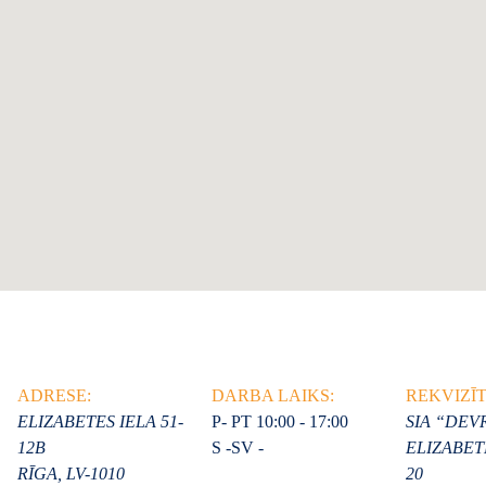
ADRESE:
DARBA LAIKS:
REKVIZĪT
ELIZABETES IELA 51-
P- PT 10:00 - 17:00
SIA “DE
12B
S -SV -
ELIZABETE
RĪGA, LV-1010
20