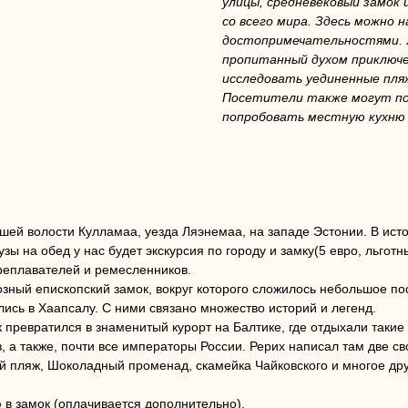
улицы, средневековый замок
со всего мира. Здесь можно 
достопримечательностями. Х
пропитанный духом приключе
исследовать уединенные пляж
Посетители также могут по
попробовать местную кухню 
шей волости Кулламаа, уезда Ляэнемаа, на западе Эстонии. В ист
ы на обед у нас будет экскурсия по городу и замку(5 евро, льготны
ореплавателей и ремесленников.
озный епископский замок, вокруг которого сложилось небольшое по
ись в Хаапсалу. С ними связано множество историй и легенд.
к превратился в знаменитый курорт на Балтике, где отдыхали такие 
, а также, почти все императоры России. Рерих написал там две св
 пляж, Шоколадный променад, скамейка Чайковского и многое дру
 в замок (оплачивается дополнительно).