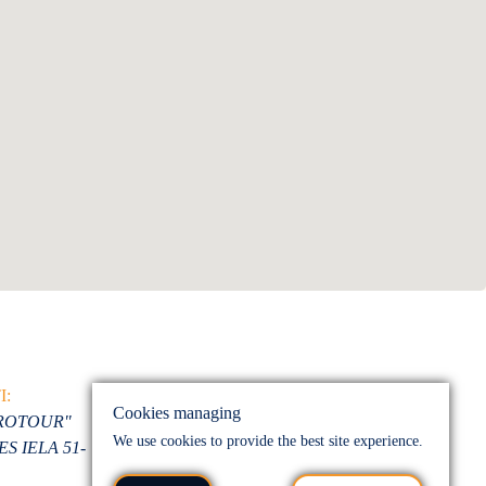
BANK
I:
A/S LUMINOR BANK
Cookies managing
VROTOUR"
LV41 RIKO 0002 0132
We use cookies to provide the best site experience.
S IELA 51-
4426 1