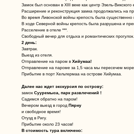
Замок был основан в XIII веке как центр Эзель-Викского 
Расширение и реконструкция замка продолжались на про
Во время Ливонской войны крепость была существенно 
В ходе Северной войны крепость была разрушена и пре
Расселение в отеле ***.
Свободный вечер для отдыха и романтических прогулок
2 день:
Завтрак.
Выезд из отеля.
Отправление на паром в
Хийумаа!
Отправление на пароме за 1,5 часа мы пересечем море
Прибытие в порт Хельтермаа на острове Хийумаа.
Далее нас ждет экскурсия по острову:
замок
Сууремыса, парк развлечений !
Садимся обратно на паром!
Вечером выезд в город
Пярну
и свободное время!
Отузд в Ригу.
Прибытие около 23 часов!
В стоимость тура включено: