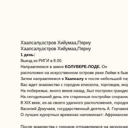
Хаапсалу,остров Хийумаа,Пярну
Хаапсалу,остров Хийумаа,Пярну
1 день:
Выезд из РИГИ в 8.00.
Направляемся в замок
КОЛУВЕРЕ-ЛОДЕ.
Он
расположен на искусственном острове реки Лийви в быв
Затем направляемся в
Хаапсалу
и после небольшой пауз
Вас ждет знакомство с городом епископа, торговцев, м
На побережье, много веков назад, был построен гранди
На сегодняшний день эти старинные постройки сохранил
В XIX веке, из-за своего удачного расположения, городо
Василий Докучаев, государственный деятель А. Горчаков
О лучших курортных временах напоминает: Африканский
После знакомства с городом отправляемся на экскурсию