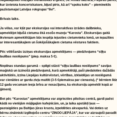
saglabājušās milzīgas mehāniskās ērģeles, Sv. Annas baznīca, Piejūras parks,
kur izvietota koncertskatuve, bijusī pirts, kā arī “spoku koks” – piemineklis
pazīstamajai Latvijas rokgrupai “līvi”.
Brīvais laiks.
Ja vēlas, var kļūt par ekskursijas vai interaktīvas izrādes dalībnieku,
apmeklējot bijušā cietuma ēkā esošo muzeju “Karosta”. Ekskursijas gaitā
ikvienam apmeklētājam būs iespēja iejusties cietumnieka lomā, un iepazīties
ar interesantākajiem un šokējošākajiem cietuma vēstures faktiem.
Pēc vēlēšanās izziņas ekskursijas apmeklējums — piedzīvojums “siļķu
laulības noslēpums” (piep. maksa 5 €).
Nepilnas stundas garumā – spilgti stāsti “siļķu laulības noslēpums” savijas
maģiskā un izzinošā piedzīvojumā, kurā apmeklētāji, paši piedaloties dažādās
aktivitātēs, izzina Liepājas kultūrvēsturi, vērtības, izklaidējas un noslēgumā
var cienāties ar gardu zivju maltīti (3-5 €piemaksa par cienastu), (* bērniem līdz
12 gadu vecumam ieeja brīva ar nosacījumu, ka ekskursiju apmeklē kopā ar
ģimeni).
Bet pēc “Karostas” apmeklējuma var atgriezties pilsētas centrā, gardi paēst
kādā no vietējām mājīgajām kafejnīcām, un, ja laika apstākļi ļaus —
pastaigāties pa Baltijas jūras krastu, izpeldēties akvaparkā. Vai doties uz
bērnu zinātniski izglītojošo centru “ZINOO LIEPĀJA”, kur var aizraujoši pavadīt