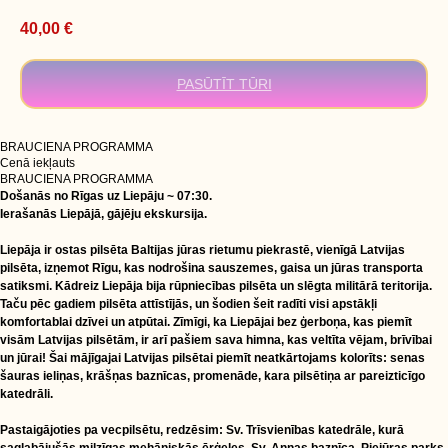
40,00
€
PASŪTĪT TŪRI
BRAUCIENA PROGRAMMA
Cenā iekļauts
BRAUCIENA PROGRAMMA
Došanās no Rīgas uz Liepāju ~ 07:30.
Ierašanās Liepājā, gājēju ekskursija.
Liepāja ir ostas pilsēta Baltijas jūras rietumu piekrastē, vienīgā Latvijas
pilsēta, izņemot Rīgu, kas nodrošina sauszemes, gaisa un jūras transporta
satiksmi. Kādreiz Liepāja bija rūpniecības pilsēta un slēgta militārā teritorija.
Taču pēc gadiem pilsēta attīstījās, un šodien šeit radīti visi apstākļi
komfortablai dzīvei un atpūtai. Zīmīgi, ka Liepājai bez ģerboņa, kas piemīt
visām Latvijas pilsētām, ir arī pašiem sava himna, kas veltīta vējam, brīvībai
un jūrai! Šai mājīgajai Latvijas pilsētai piemīt neatkārtojams kolorīts: senas
šauras ieliņas, krāšņas baznīcas, promenāde, kara pilsētiņa ar pareizticīgo
katedrāli.
Pastaigājoties pa vecpilsētu, redzēsim: Sv. Trīsvienības katedrāle, kurā