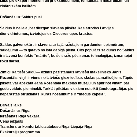
laiku pie eksperimentiem un priekšnesumiem, tematiskām nodarbībām un
zinātniskām ballītēm.
Došanās uz Saldus pusi.
Saldus ir neliela, bet diezgan slavena pilsēta, kas atrodas Latvijas
dienvidrietumos, izvietojusies Cieceres upes krastos.
Saldus galvenokārt ir slavena ar tajā ražotajiem gardumiem, piemēram,
saldējumu — to gatavo no īsta dabīgā piena. Cits populārs saldums no Saldus
ir slavenā konfekte “mārīte”, ko šeit ražo pēc senas tehnoloģijas, izmantojot
roku darbu.
Zīmīgi, ka tieši Saldū — dzimis pazīstamais latviešu mākslinieks Jānis
Rozentāls, viņš ir viens no latviešu glezniecības skolas pamatlicējiem. Tāpēc
pilsētā var apskatīt Jana Rozentāla mākslas muzeju un apbrīnot viņam par
godu veidoto pieminekli. Turklāt pilsētas viesiem noteikti jānofotografējas pie
neparastas strūklakas, kuras nosaukums ir “medus kapela”.
Brīvais laiks
Došanās uz Rīgu.
Ierašanās Rīgā vakarā.
Cenā iekļauts
Transfērs ar komfortablu autobusu Rīga-Liepāja-Rīga
Ekskursiju programma