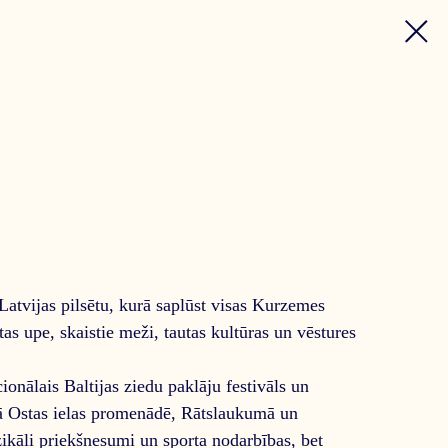
 Latvijas pilsētu, kurā saplūst visas Kurzemes
tas upe, skaistie meži, tautas kultūras un vēstures
ionālais Baltijas ziedu paklāju festivāls un
ā Ostas ielas promenādē, Rātslaukumā un
kāli priekšnesumi un sporta nodarbības, bet