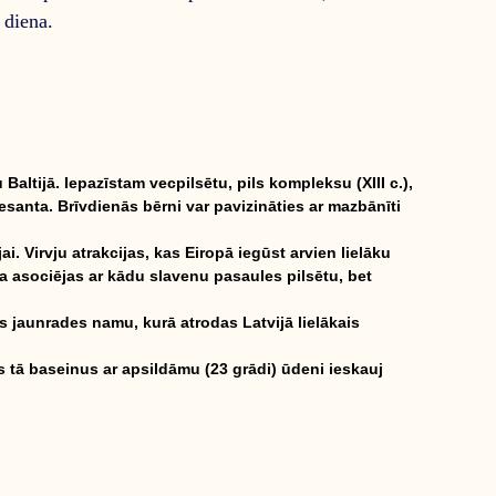
 diena.
altijā. Iepazīstam vecpilsētu, pils kompleksu (XIII c.),
santa. Brīvdienās bērni var pavizināties ar mazbānīti
ai. Virvju atrakcijas, kas Eiropā iegūst arvien lielāku
a asociējas ar kādu slavenu pasaules pilsētu, bet
s jaunrades namu, kurā atrodas Latvijā lielākais
s tā baseinus ar apsildāmu (23 grādi) ūdeni ieskauj