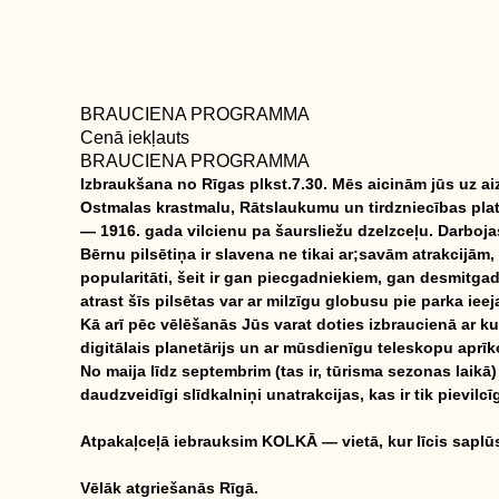
BRAUCIENA PROGRAMMA
Cenā iekļauts
BRAUCIENA PROGRAMMA
Izbraukšana no Rīgas plkst.7.30. Mēs aicinām jūs uz aiz
Ostmalas krastmalu, Rātslaukumu un tirdzniecības platī
— 1916. gada vilcienu pa šaursliežu dzelzceļu. Darboja
Bērnu pilsētiņa ir slavena ne tikai ar;savām atrakcijām, 
popularitāti, šeit ir gan piecgadniekiem, gan desmitga
atrast šīs pilsētas var ar milzīgu globusu pie parka ieej
Kā arī pēc vēlēšanās Jūs varat doties izbraucienā ar k
digitālais planetārijs un ar mūsdienīgu teleskopu aprīk
No maija līdz septembrim (tas ir, tūrisma sezonas laik
daudzveidīgi slīdkalniņi unatrakcijas, kas ir tik pievi
Atpakaļceļā iebrauksim KOLKĀ — vietā, kur līcis saplūs
Vēlāk atgriešanās Rīgā.