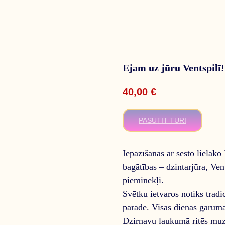
Ejam uz jūru Ventspilī!
40,00
€
PASŪTĪT TŪRI
Iepazīšanās ar sesto lielāko
bagātības – dzintarjūra, Ven
pieminekļi.
Svētku ietvaros notiks tradic
parāde. Visas dienas garum
Dzirnavu laukumā ritēs muzi