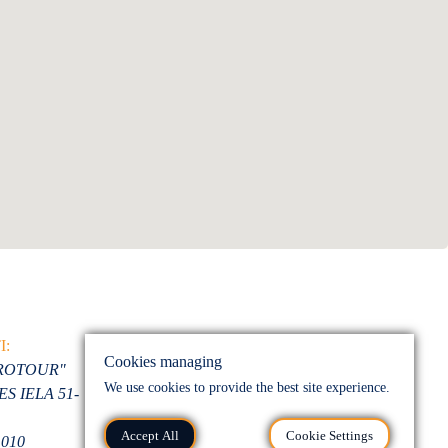
BANK
I:
A/S LUMINOR BANK
Cookies managing
VROTOUR"
LV41 RIKO 0002 0132
We use cookies to provide the best site experience.
S IELA 51-
4426 1
Accept All
Cookie Settings
1010