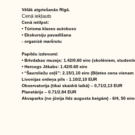
Vēlāk atgriešanās Rīgā.
Cenā iekļauts
Cenā ietilpst:
• Tūrisma klases autobuss
• Ekskursiju pavadīšana
- organizē maršrutu
Papildu izdevumi:
• Brīvdabas muzejs: 1.42/0.60 eiro (skolēniem, student
• Hercogs Jēkabs: 1.42/0.60 eiro
• “Šaursliežu ceļš”: 2.15/1.10 eiro (Biļetes cena vienam
Livonijas ordeņa pils - 1.10/2,10 EUR
Observatorija (tikai skaidrā laikā) – 0,71/2,13 EUR
Planetārijs – 0.71/2.84 EUR
Akvaparks (no jūnija līdz augusta beigām) - 6/4, 50 eiro