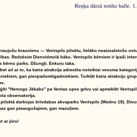
Reņķa dārzā notiks balle. 1.
raujošu braucienu — Ventspils pilsētu, lielāko neaizsalstošo ostu B
bas. Redzēsim Dienvidmolā bāku. Ventspils bērniem ir īpaši intere
s bērnu parks. Džungļi. Enkuru taka.
bet arī ar to, ka katra atrakcija adresēta noteiktai vecuma kategorij
dniekiem, gan piecpadsmitgadniekiem. Turklāt katra atrakciju grup
as.
uģīti "Hercogs Jēkabs" pa Ventas upes grīvu vai apmeklēt Ventspil
ota observatorija.
ā) pilsētā darbojas brīvdabas akvaparks Ventspils (Mednu 19). Divu
lcīgas gan pieaugušajiem, gan mazuļiem.
t ar jūru!