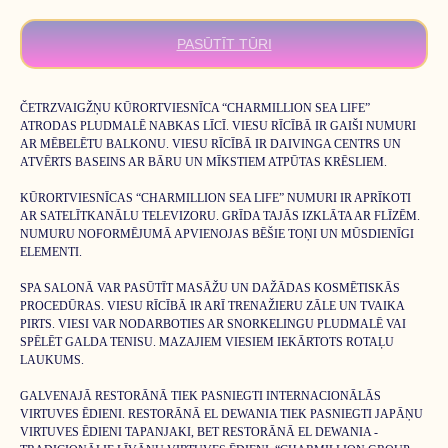
PASŪTĪT TŪRI
ČETRZVAIGŽŅU KŪRORTVIESNĪCA “CHARMILLION SEA LIFE”
ATRODAS PLUDMALĒ NABKAS LĪCĪ. VIESU RĪCĪBĀ IR GAIŠI NUMURI
AR MĒBELĒTU BALKONU. VIESU RĪCĪBĀ IR DAIVINGA CENTRS UN
ATVĒRTS BASEINS AR BĀRU UN MĪKSTIEM ATPŪTAS KRĒSLIEM.
KŪRORTVIESNĪCAS “CHARMILLION SEA LIFE” NUMURI IR APRĪKOTI
AR SATELĪTKANĀLU TELEVIZORU. GRĪDA TAJĀS IZKLĀTA AR FLĪZĒM.
NUMURU NOFORMĒJUMĀ APVIENOJAS BĒŠIE TOŅI UN MŪSDIENĪGI
ELEMENTI.
SPA SALONĀ VAR PASŪTĪT MASĀŽU UN DAŽĀDAS KOSMĒTISKĀS
PROCEDŪRAS. VIESU RĪCĪBĀ IR ARĪ TRENAŽIERU ZĀLE UN TVAIKA
PIRTS. VIESI VAR NODARBOTIES AR SNORKELINGU PLUDMALĒ VAI
SPĒLĒT GALDA TENISU. MAZAJIEM VIESIEM IEKĀRTOTS ROTAĻU
LAUKUMS.
GALVENAJĀ RESTORĀNĀ TIEK PASNIEGTI INTERNACIONĀLĀS
VIRTUVES ĒDIENI. RESTORĀNĀ EL DEWANIA TIEK PASNIEGTI JAPĀŅU
VIRTUVES ĒDIENI TAPANJAKI, BET RESTORĀNĀ EL DEWANIA -