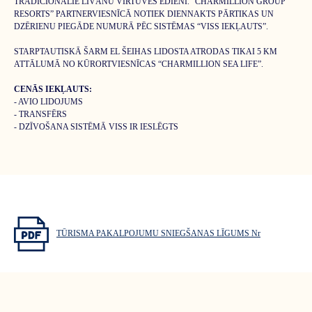
TRADICIONĀLIE LĪVĀNU VIRTUVES ĒDIENI. “CHARMILLION GROUP
RESORTS” PARTNERVIESNĪCĀ NOTIEK DIENNAKTS PĀRTIKAS UN
DZĒRIENU PIEGĀDE NUMURĀ PĒC SISTĒMAS “VISS IEKĻAUTS”.
STARPTAUTISKĀ ŠARM EL ŠEIHAS LIDOSTA ATRODAS TIKAI 5 KM
ATTĀLUMĀ NO KŪRORTVIESNĪCAS “CHARMILLION SEA LIFE”.
CENĀS IEKĻAUTS:
- AVIO LIDOJUMS
- TRANSFĒRS
- DZĪVOŠANA SISTĒMĀ VISS IR IESLĒGTS
TŪRISMA PAKALPOJUMU SNIEGŠANAS LĪGUMS Nr