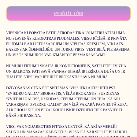
PASŪTĪT TŪRI
VIESNĪCA KLEOPATRA FATIH ATRODAS TIKAI 80 METRU ATTĀLUMĀ
NO SLAVENĀS KLEOPATRAS PLUDMALES. VIESU RĪCĪBĀ IR PRIVĀTA
PLUDMALE AR LIETUSSARGIEM UN ATPŪTAS KRĒSLIEM, ATKLĀTS
BASEINS AR ŪDENSLĪDĒJU UN TURKU PIRTS. VESTIBILĀ, PIE BASEINA
UN VISOS NUMUROS VAR IZMANTOT BEZMAKSAS WI-FI.
NUMURU ĒRTUMU SKAITĀ IR KONDICIONIERIS, SATELĪTTELEVĪZIJA
UN BALKONS. PATI SAVĀ VANNAS ISTABĀ IR IERĪKOTA DUŠA UN IR
TUALETE. VIESI VAR IETURĒT BROKASTIS SAVĀ NUMURĀ.
DZĪVOŠANAS CENĀ PĒC SISTĒMAS “VISS IEKĻAUTS” IETILPST
“ZVIEDRU GALDA” BROKASTIS, VĒLĀS BROKASTIS, PUSDIENAS
“ZVIEDRU GALDS”, UZKODAS, CEPUMI/CEPUMI UN TĒJA, KĀ ARĪ
VAKARIŅAS “ZVIEDRU GALDS” UN VĒLĀ VAKARĀ PASNIEGTĀ ZUPA.
ALKOHOLISKIE UN BEZALKOHOLISKIE DZĒRIENI TIEK PASNIEGTI
BĀRĀ PIE BASEINA.
VIESI VAR NODARBOTIES FITNESA CENTRĀ, KĀ ARĪ APMEKLĒT
SAUNU UN MASĀŽAS KABINETUS. VIESNĪCĀ VAR SPĒLĒT BILJARDU