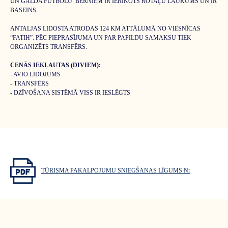
UN GALDA FUTBOLU. BĒRNIEM IR IERĪKOTS ROTAĻU LAUKUMS UN IR
BASEINS.
ANTALJAS LIDOSTA ATRODAS 124 KM ATTĀLUMĀ NO VIESNĪCAS
“FATIH”. PĒC PIEPRASĪJUMA UN PAR PAPILDU SAMAKSU TIEK
ORGANIZĒTS TRANSFĒRS.
CENĀS IEKĻAUTAS (DIVIEM):
- AVIO LIDOJUMS
- TRANSFĒRS
- DZĪVOŠANA SISTĒMĀ VISS IR IESLĒGTS
TŪRISMA PAKALPOJUMU SNIEGŠANAS LĪGUMS Nr