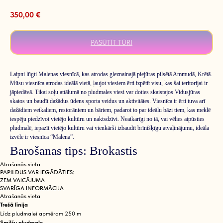
350,00
€
PASŪTĪT TŪRI
Laipni lūgti Malenas viesnīcā, kas atrodas gleznainajā piejūras pilsētā Ammudā, Krētā.
Mūsu viesnīca atrodas ideālā vietā, ļaujot viesiem ērti izpētīt visu, kas šai teritorijai ir
jāpiedāvā. Tikai soļu attālumā no pludmales viesi var doties skaistajos Vidusjūras
skatos un baudīt dažādus ūdens sporta veidus un aktivitātes. Viesnīca ir ērti tuva arī
dažādiem veikaliem, restorāniem un bāriem, padarot to par ideālu bāzi tiem, kas meklē
iespēju piedzīvot vietējo kultūru un naktsdzīvi. Neatkarīgi no tā, vai vēlies atpūsties
pludmalē, iepazīt vietējo kultūru vai vienkārši izbaudīt brīnišķīgu atvaļinājumu, ideāla
izvēle ir viesnīca “Malena”.
Barošanas tips: Brokastis
Atrašanās vieta
PAPILDUS VAR IEGĀDĀTIES:
ZEM VAICĀJUMA
SVARĪGA INFORMĀCIJA
Atrašanās vieta
Trešā līnija
Līdz pludmalei apmēram 250 m
Smilšu pludmale