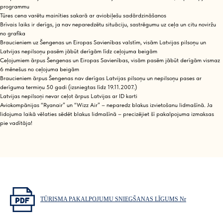
programmu
Tūres cena varētu mainīties sakarā ar aviobiļešu sadārdzināšanos
Brīvais laiks ir derīgs, ja nav neparedzētu situāciju, sastrēgumu uz ceļa un citu noviržu
no grafika
Braucieniem uz Šengenas un Eiropas Savienības valstīm, visām Latvijas pilsoņu un
Latvijas nepilsoņu pasēm jābūt derīgām līdz ceļojuma beigām
Ceļojumiem ārpus Šengenas un Eiropas Savienības, visām pasēm jābūt derīgām vismaz
6 mēnešus no ceļojuma beigām
Braucieniem ārpus Šengenas nav derīgas Latvijas pilsoņu un nepilsoņu pases ar
derīguma termiņu 50 gadi (izsniegtas līdz 19.11.2007.)
Latvijas nepilsoņi nevar ceļot ārpus Latvijas ar ID karti
Aviokompānijas “Ryanair” un “Wizz Air” – neparedz blakus izvietošanu lidmašīnā. Ja
lidojuma laikā vēlaties sēdēt blakus lidmašīnā – precizējiet šī pakalpojuma izmaksas
pie vadītāja!
TŪRISMA PAKALPOJUMU SNIEGŠANAS LĪGUMS Nr