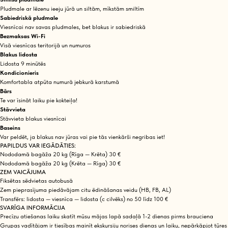
Pludmale ar lēzenu ieeju jūrā un siltām, mīkstām smiltīm
Sabiedriskā pludmale
Viesnīcai nav savas pludmales, bet blakus ir sabiedriskā
Bezmaksas Wi-Fi
Visā viesnīcas teritorijā un numuros
Blakus lidosta
Lidosta 9 minūtēs
Kondicionieris
Komfortabla atpūta numurā jebkurā karstumā
Bārs
Te var īsināt laiku pie kokteiļa!
Stāvvieta
Stāvvieta blakus viesnīcai
Baseins
Var peldēt, ja blakus nav jūras vai pie tās vienkārši negribas iet!
PAPILDUS VAR IEGĀDĀTIES:
Nododamā bagāža 20 kg (Rīga — Krēta) 30 €
Nododamā bagāža 20 kg (Krēta — Rīga) 30 €
ZEM VAICĀJUMA
Fiksētas sēdvietas autobusā
Zem pieprasījuma piedāvājam citu ēdināšanas veidu (HB, FB, AL)
Transfērs: lidosta — viesnīca — lidosta (c cilvēks) no 50 līdz 100 €
SVARĪGA INFORMĀCIJA
Precīzu atiešanas laiku skatīt mūsu mājas lapā sadaļā 1-2 dienas pirms brauciena
Grupas vadītājam ir tiesības mainīt ekskursiju norises dienas un laiku, nepārkāpjot tūres